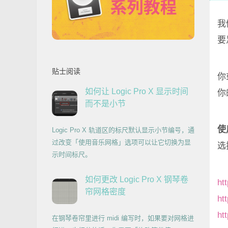
我
要
贴士阅读
你
如何让 Logic Pro X 显示时间
你
而不是小节
使
Logic Pro X 轨道区的标尺默认显示小节编号，通
过改变「使用音乐网格」选项可以让它切换为显
选
示时间标尺。
如何更改 Logic Pro X 钢琴卷
ht
帘网格密度
ht
ht
在钢琴卷帘里进行 midi 编写时，如果要对网格进