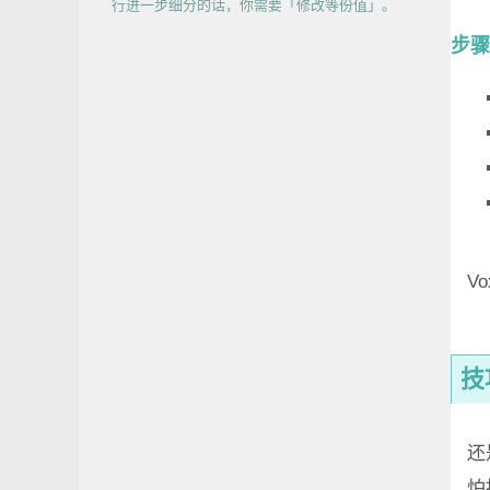
行进一步细分的话，你需要「修改等份值」。
步骤
V
技
还
怕