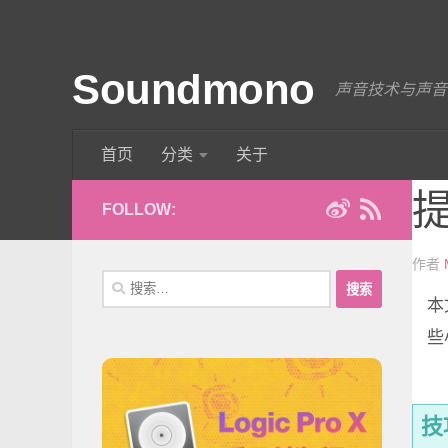
Soundmono
声音技术与声音
首页
分类
关于
提
FOLLOW:
作者
搜
索：
本
些
技