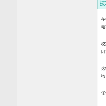
技
在
电
校
因
这
物
任