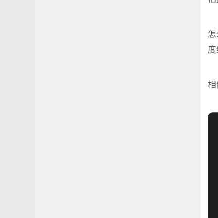
怎
度
相