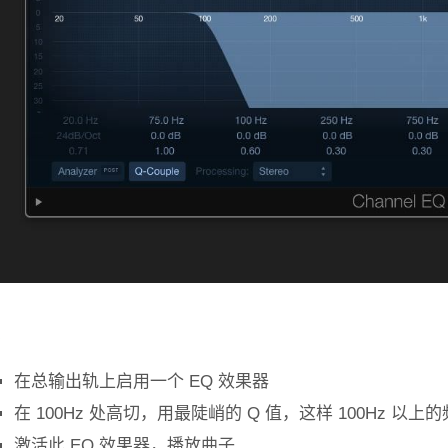
在总输出轨上启用一个 EQ 效果器
在 100Hz 处高切，用最陡峭的 Q 值，这样 100Hz 以
激活此 EQ 效果器，播放曲子